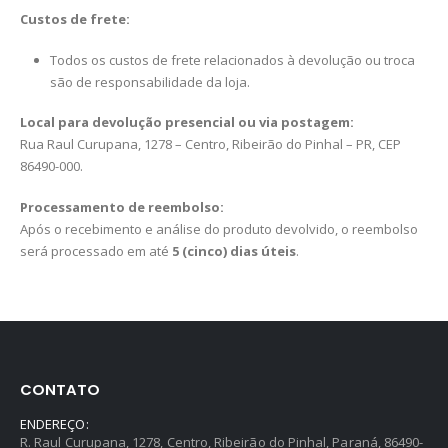
Custos de frete:
Todos os custos de frete relacionados à devolução ou troca
são de responsabilidade da loja.
Local para devolução presencial ou via postagem:
Rua Raul Curupana, 1278 – Centro, Ribeirão do Pinhal – PR, CEP
86490-000.
Processamento de reembolso:
Após o recebimento e análise do produto devolvido, o reembolso
será processado em até
5 (cinco) dias úteis
.
CONTATO
ENDEREÇO:
R. Raul Curupana, 1278, Centro, Ribeirão do Pinhal, Paraná, 86490-